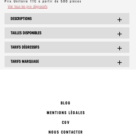
Prix Unitaire TTC a partir de 500 pièces
Voir tous les prix dégressifs
DESCRIPTIONS
add
TAILLES DISPONIBLES
add
TARIFS DÉGRESSIFS
add
TARIFS MARQUAGE
add
BLOG
MENTIONS LÉGALES
CGV
NOUS CONTACTER