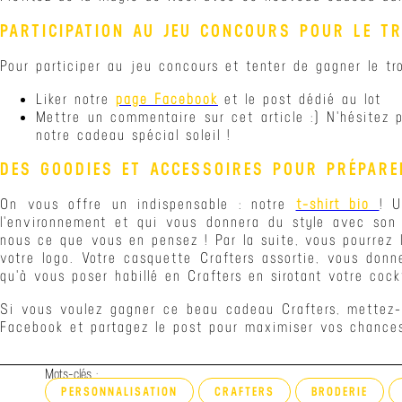
PARTICIPATION AU JEU CONCOURS POUR LE TR
Pour participer au jeu concours et tenter de gagner le tro
​Liker notre
page Facebook
et le post dédié au lot
Mettre un commentaire sur cet article :) N'hésitez
notre cadeau spécial soleil !
DES GOODIES ET ACCESSOIRES POUR PRÉPARE
On vous offre un indispensable : notre
t-shirt bio
! 
l'environnement et qui vous donnera du style avec son j
nous ce que vous en pensez ! Par la suite, vous pourrez 
votre logo. Votre casquette Crafters assortie, vous donne
qu'à vous poser habillé en Crafters en sirotant votre cock
Si vous voulez gagner ce beau cadeau Crafters, mettez-
Facebook et partagez le post pour maximiser vos chances
Mots-clés :
PERSONNALISATION
CRAFTERS
BRODERIE