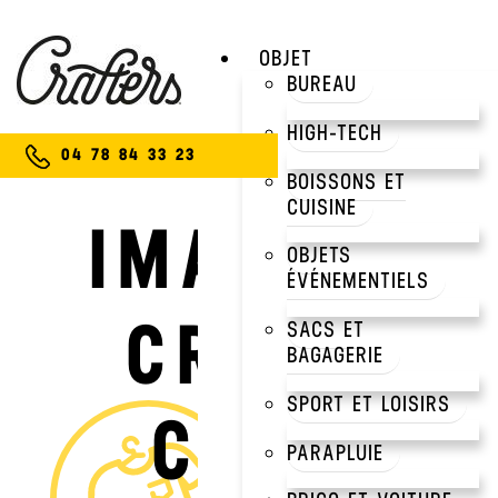
OBJET
BUREAU
HIGH-TECH
04 78 84 33 23
BOISSONS ET
CUISINE
IMAGINEZ
OBJETS
ÉVÉNEMENTIELS
CRÉEZ
SACS ET
BAGAGERIE
SPORT ET LOISIRS
CRAFTEZ
PARAPLUIE