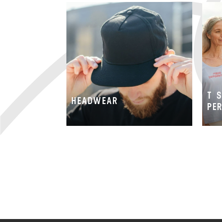
T 
HEADWEAR
PE