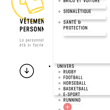
BRICO ET VOITURE
SIGNALÉTIQUE
VÊTEMENTS ET OBJETS
SANTÉ &
PROTECTION
PERSONNALISÉS.
La personnalisation n’aura jamais
été si facile !
UNIVERS
RUGBY
FOOTBALL
HORSEBALL
BASKETBALL
E-SPORT
RUNNING