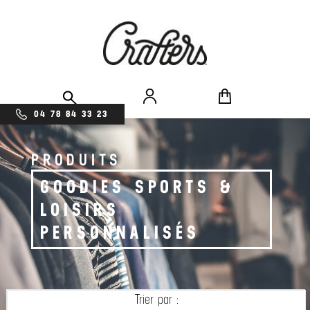
04 78 84 33 23
PRODUITS
GOODIES SPORTS &
LOISIRS
PERSONNALISÉS
Trier par :