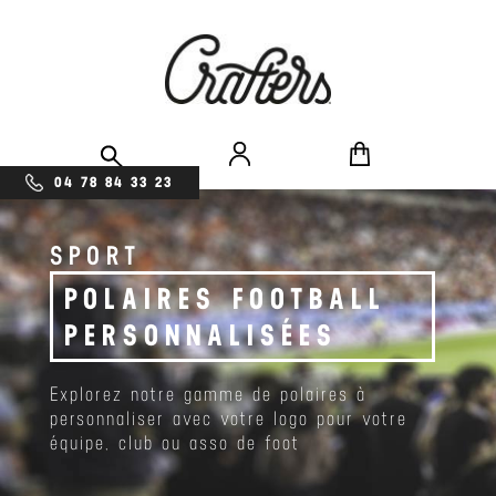
04 78 84 33 23
SPORT
POLAIRES FOOTBALL
PERSONNALISÉES
Explorez notre gamme de polaires à
personnaliser avec votre logo pour votre
équipe, club ou asso de foot