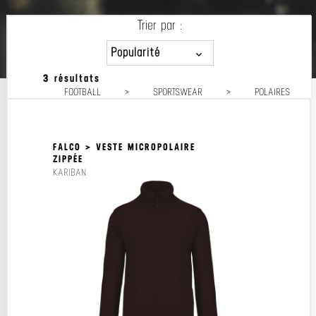
Trier par :
Popularité
3 résultats
Popularité
FOOTBALL
>
SPORTSWEAR
>
POLAIRES
Prix décroissant
Prix croissant
FALCO > VESTE MICROPOLAIRE
ZIPPÉE
KARIBAN