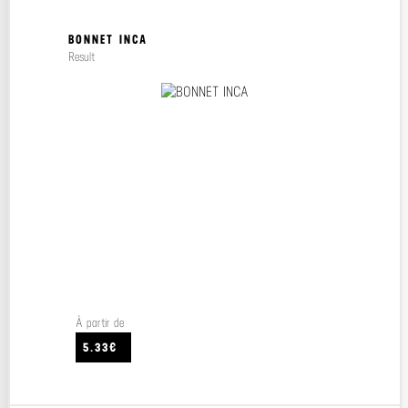
BONNET INCA
Result
À partir de
5.33€