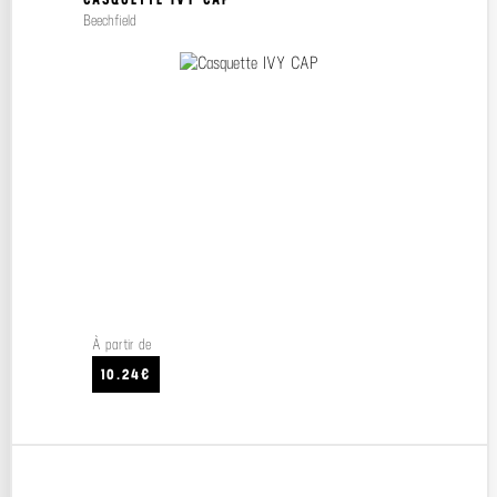
Beechfield
À partir de
10.24€