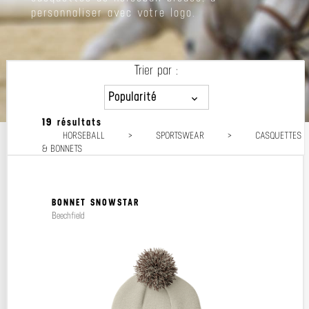
personnaliser avec votre logo.
Trier par :
Popularité
19 résultats
Popularité
HORSEBALL
>
SPORTSWEAR
>
CASQUETTES
Prix décroissant
& BONNETS
Prix croissant
BONNET SNOWSTAR
Beechfield