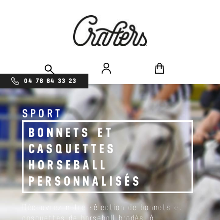
04 78 84 33 23
SPORT
BONNETS ET
CASQUETTES
HORSEBALL
PERSONNALISÉS
Découvrez notre sélection de bonnets et
casquettes de horseball brodés, à