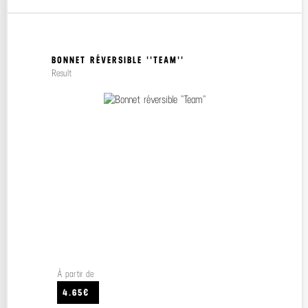
BONNET RÉVERSIBLE ''TEAM''
Result
À partir de
4.65€