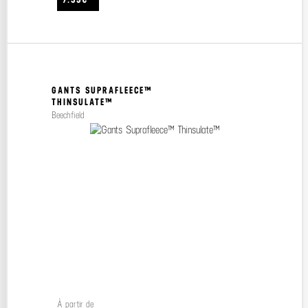
GANTS SUPRAFLEECE™
THINSULATE™
Beechfield
À partir de