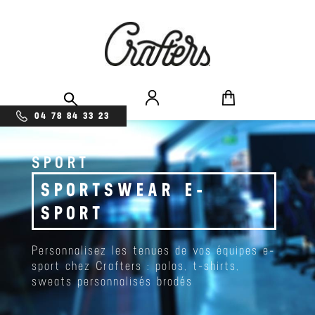
04 78 84 33 23
SPORT
SPORTSWEAR E-
SPORT
Personnalisez les tenues de vos équipes e-
sport chez Crafters : polos, t-shirts,
sweats personnalisés brodés