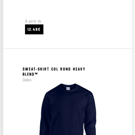
À partir de
12.48€
SWEAT-SHIRT COL ROND HEAVY
BLEND™
Gildan