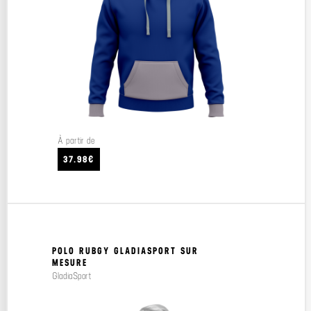
À partir de
37.98€
POLO RUBGY GLADIASPORT SUR
MESURE
GladiaSport