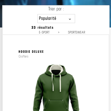
Trier par :
Popularité
33 résultats
Popularité
E-SPORT
>
SPORTSWEAR
Prix décroissant
Prix croissant
HOODIE DELUXE
Crafters