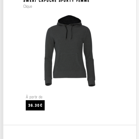
SWEAT CAPUCHE SPORTY FEMME
Clique
À partir de
36.30€