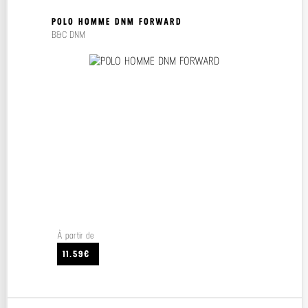
POLO HOMME DNM FORWARD
B&C DNM
À partir de
11.59€