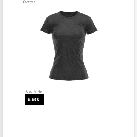
Crafters
À partir de
5.50€