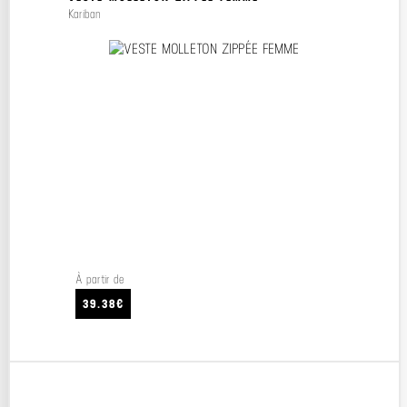
Kariban
À partir de
39.38€