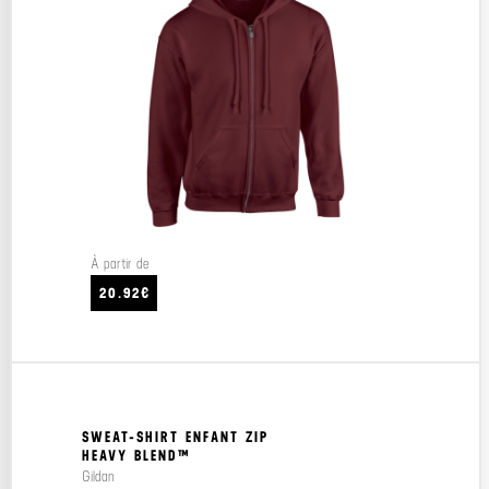
À partir de
20.92€
SWEAT-SHIRT ENFANT ZIP
HEAVY BLEND™
Gildan