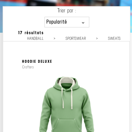
Trier par :
Popularité
17 résultats
Popularité
HANDBALL
>
SPORTSWEAR
>
SWEATS
Prix décroissant
Prix croissant
HOODIE DELUXE
Crafters