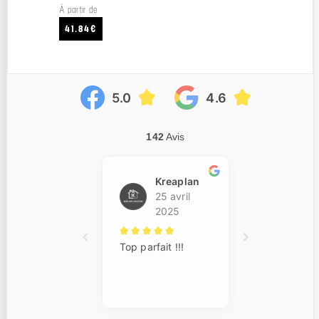
À partir de
41.84€