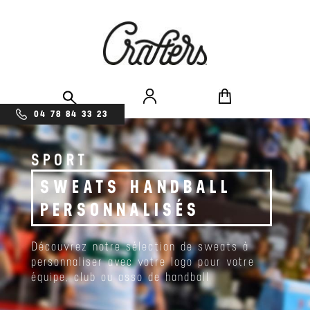
04 78 84 33 23
SPORT
SWEATS HANDBALL
PERSONNALISÉS
Découvrez notre sélection de sweats à
personnaliser avec votre logo pour votre
équipe, club ou asso de handball