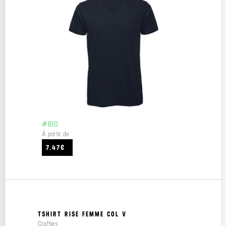
#BIO
À partir de
7.47€
TSHIRT RISE FEMME COL V
Crafters