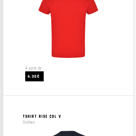
À partir de
4.30€
TSHIRT RISE COL V
Crafters