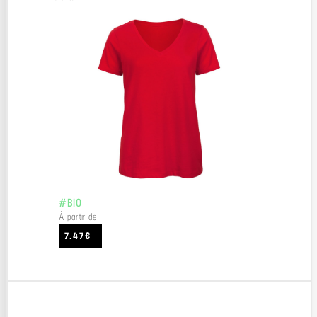
#BIO
À partir de
7.47€