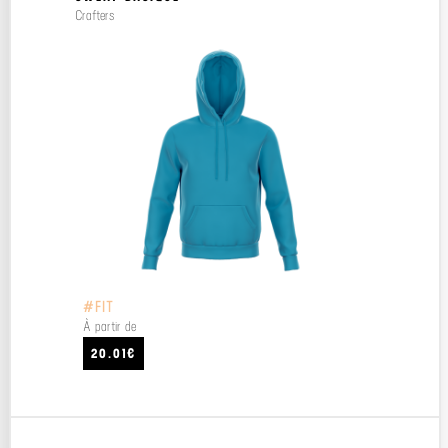
Crafters
#FIT
À partir de
20.01€