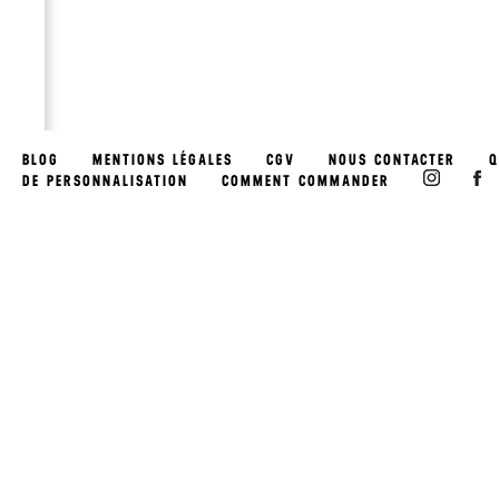
BLOG
MENTIONS LÉGALES
CGV
NOUS CONTACTER
Q
DE PERSONNALISATION
COMMENT COMMANDER
BDE
VÊTEMENTS
SWEATS DE
DE TRAVAIL
PROMO
EVÉNEMENTIEL
BDS
ASSOCIATIONS
EVÉNEMENTS
& PACKS