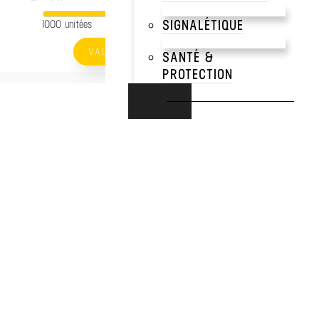
SIGNALÉTIQUE
1000 unitées
VALIDER
SANTÉ &
PROTECTION
UNIVERS
RUGBY
FOOTBALL
HORSEBALL
BASKETBALL
E-SPORT
RUNNING