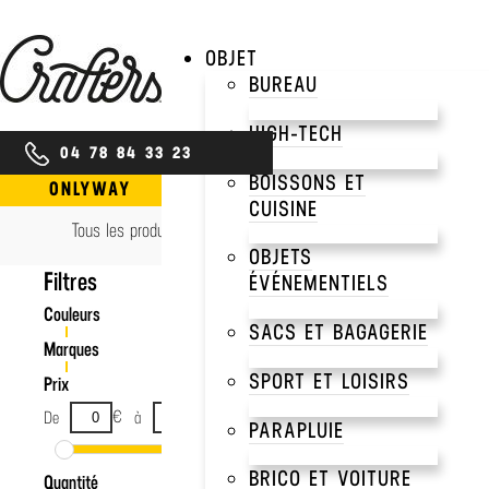
OBJET
BUREAU
0 résultats
ONLYWAY
HIGH-TECH
04 78 84 33 23
BOISSONS ET
ONLYWAY
CUISINE
Tous les produits
OBJETS
Filtres
ÉVÉNEMENTIELS
Couleurs
SACS ET BAGAGERIE
Marques
SPORT ET LOISIRS
Prix
€
€
De
à
PARAPLUIE
BRICO ET VOITURE
Quantité