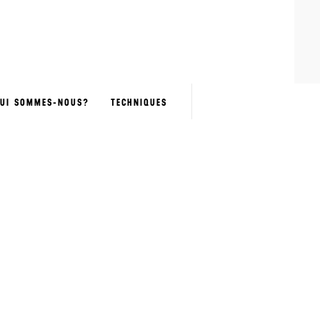
UI SOMMES-NOUS?
TECHNIQUES
OFFRE
EXPRESS
PERSONNALISATION
NOMINATIVE
BOUTIQUES
SÉLECTION
GREEN