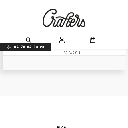
Trier par :
Popularité
04 78 84 33 23
0 résultats
Popularité
AS PARIS II
Prix décroissant
Prix croissant
BLOG