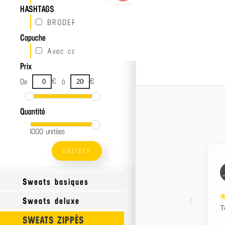
HASHTAGS
31.50€
BRODERIE OFFERTE
Capuche
Avec capuche
Prix
€
€
De
à
Quantité
1000 unitées
VALIDER
Sweats basiques
Sweats deluxe
SWEATS ZIPPÉS