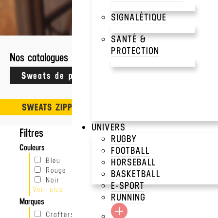
1 résultats
SIGNALÉTIQUE
SWEATS DE PROMO
>
S
SANTÉ &
PROTECTION
Nos catalogues
SWEAT DELUXE ZIP
Crafters
SWEATS ZIPPÉS
UNIVERS
Filtres
RUGBY
Couleurs
FOOTBALL
Bleu
HORSEBALL
Rouge
BASKETBALL
Noir
E-SPORT
Voir plus
Vert
RUNNING
Marques
#BRODERIE OFF
À partir de
Crafters