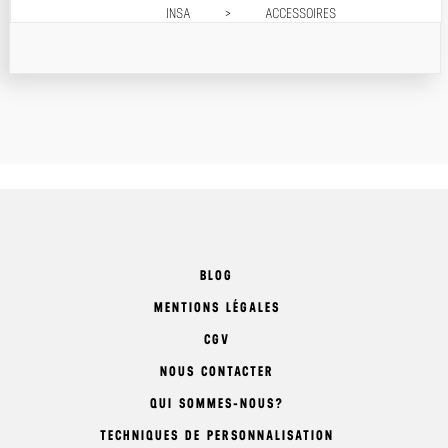
INSA
>
ACCESSOIRES
Prix décroissant
Prix croissant
BLOG
MENTIONS LÉGALES
CGV
NOUS CONTACTER
QUI SOMMES-NOUS?
TECHNIQUES DE PERSONNALISATION