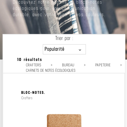
Découvrez notre gamme de blocs-notes
écologiques pour une communication
durable, avec votre logo et vos couleurs.
Trier par :
Popularité
10 résultats
Popularité
CRAFTERS
>
BUREAU
>
PAPETERIE
>
Prix décroissant
CARNETS DE NOTES ÉCOLOGIQUES
Prix croissant
BLOC-NOTES.
Crafters