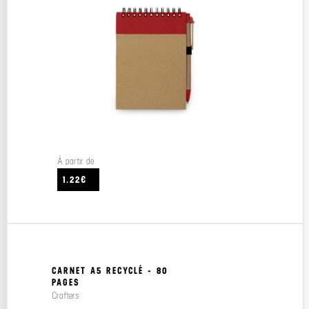
À partir de
1.22€
CARNET A5 RECYCLÉ - 80
PAGES
Crafters