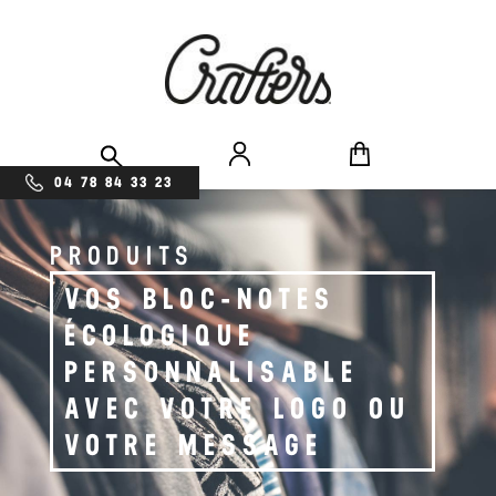
04 78 84 33 23
PRODUITS
VOS BLOC-NOTES
ÉCOLOGIQUE
PERSONNALISABLE
AVEC VOTRE LOGO OU
VOTRE MESSAGE