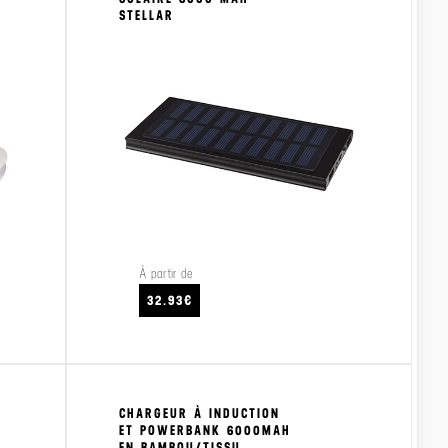
STELLAR
À partir de
CRAFTEZ
VOIR LE PRODUIT
VO
32.93€
CHARGEUR À INDUCTION
ET POWERBANK 6000MAH
EN BAMBOU/TISSU