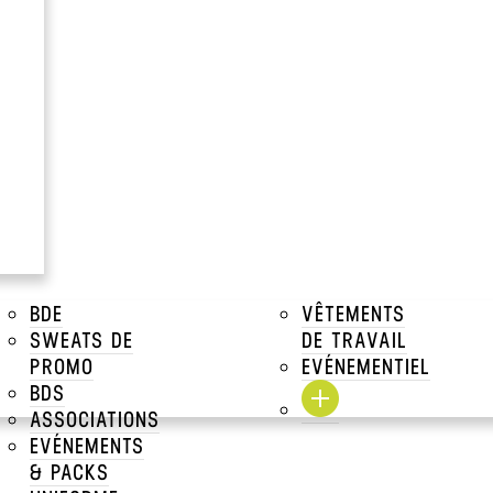
IGN OU VOTR
sélection de batteries externes personnalisables chez C
BDE
VÊTEMENTS
SWEATS DE
DE TRAVAIL
PROMO
EVÉNEMENTIEL
BDS
ASSOCIATIONS
>
ACCESSOIRES TÉLÉPHONES
>
BATTERIES
EVÉNEMENTS
& PACKS