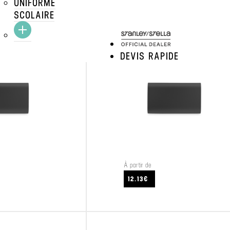
UNIFORME
SCOLAIRE
BATTERIE NOMADE.
Crafters
DEVIS RAPIDE
À partir de
VOIR LE PRODUIT
12.13€