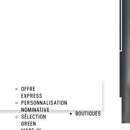
E TEXTE
keyboard_arrow_down
rafters.
OFFRE
EXPRESS
PERSONNALISATION
NOMINATIVE
Trier par :
Popularité
BOUTIQUES
SÉLECTION
Popularité
GREEN
Prix décroissant