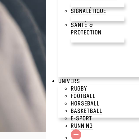
DES
SIGNALÉTIQUE
SANTÉ &
PROTECTION
Parcourez notre large 
UNIVERS
RUGBY
FOOTBALL
HORSEBALL
BASKETBALL
17 résultats
E-SPORT
CRAFTERS
>
HIGH-TECH
RUNNING