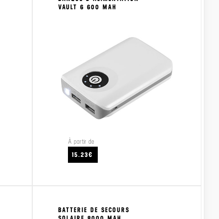
VAULT 6 600 MAH
À partir de
CRAFTEZ
VOIR LE PRODUIT
VO
15.23€
BATTERIE DE SECOURS
SOLAIRE 8000 MAH