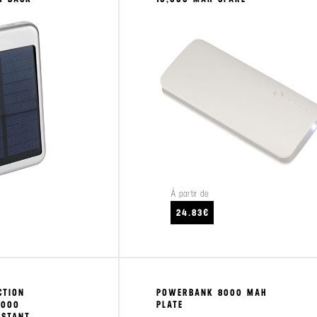
À partir de
CRAFTEZ
VOIR LE PRODUIT
24.83€
CTION
POWERBANK 8000 MAH
,000
PLATE
NSTANT