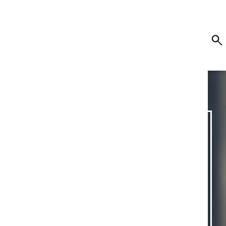
TTERIE
NALISÉE
O, VOTRE