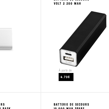
VOLT 2 200 MAH
À partir de
CRAFTEZ
VOIR LE PRODUIT
4.73€
URS
BATTERIE DE SECOURS
H BASK
10,000 MAH SPARE