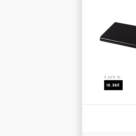
À partir de
10.36€