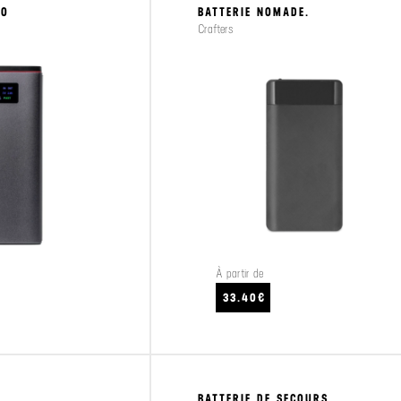
IO
BATTERIE NOMADE.
Crafters
À partir de
CRAFTEZ
VOIR LE PRODUIT
33.40€
BATTERIE DE SECOURS