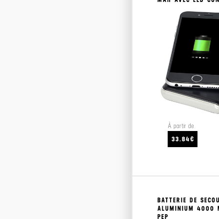
Ponchos
Drapeaux
Kakemonos
Oriflammes
À partir de
33.84€
BATTERIE DE SECO
ALUMINIUM 4000
PEP