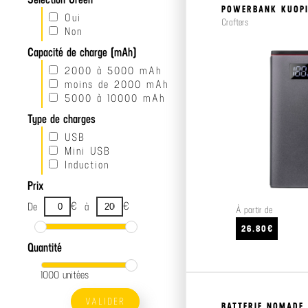
POWERBANK KUOP
Oui
Crafters
Non
Capacité de charge (mAh)
2000 à 5000 mAh
moins de 2000 mAh
5000 à 10000 mAh
Type de charges
USB
Mini USB
Induction
Prix
€
€
De
à
À partir de
26.80€
Quantité
1000 unitées
VALIDER
BATTERIE NOMADE.