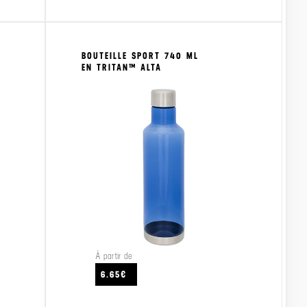
BOUTEILLE SPORT 740 ML
EN TRITAN™ ALTA
À partir de
CRAFTEZ
VOIR LE PRODUIT
VO
6.65€