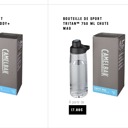
RT
BOUTEILLE DE SPORT
EDDY+
TRITAN™ 750 ML CHUTE
MAG
À partir de
CRAFTEZ
VOIR LE PRODUIT
17.88€