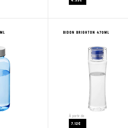
4.33€
0ML
BIDON BRIGHTON 470ML
À partir de
CRAFTEZ
VOIR LE PRODUIT
7.12€