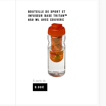
BOUTEILLE DE SPORT ET
INFUSEUR BASE TRITAN™
650 ML AVEC COUVERC
À partir de
VO
9.00€
CRAFTEZ
VOIR LE PRODUIT