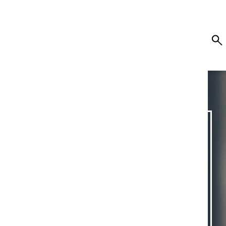
AN
E|