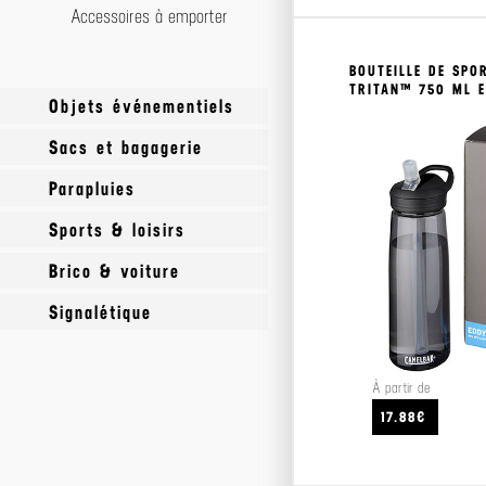
Accessoires à emporter
BOUTEILLE DE SPO
TRITAN™ 750 ML 
Objets événementiels
Sacs et bagagerie
Objets et accessoires
événementiel
Parapluies
Accessoires
Sports & loisirs
Bagagerie
Parapluies de poche
Brico & voiture
Sacs
Parapluies Golf
Accessoires plein air
Signalétique
Tote bags
Parapluies manche canne
Jeux et jouets
Bricolage
Parapluies standards
Sports
Voiture
Baches
À partir de
Ponchos
Drapeaux
17.88€
Kakemonos
Oriflammes