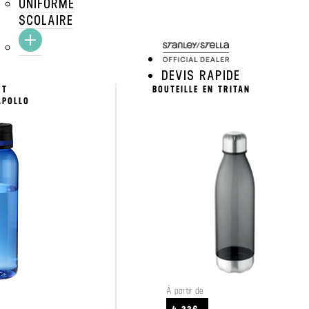
UNIFORME
SCOLAIRE
& CUISINE
>
GOURDES & BOUTEILLES
>
GOURDES TRITAN
DEVIS RAPIDE
RT
BOUTEILLE EN TRITAN
APOLLO
À partir de
CRAFTEZ
VOIR LE PRODUIT