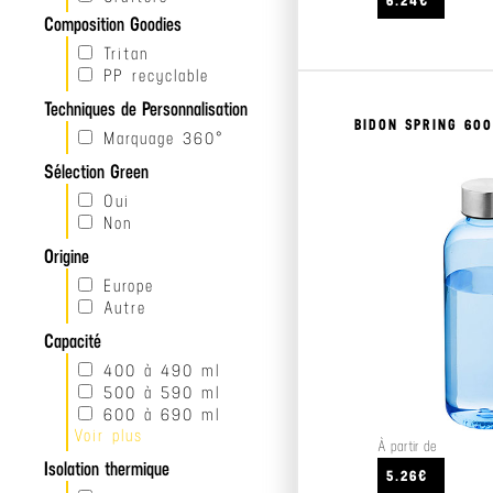
6.24€
Gris
Composition Goodies
Rose
Blanc
Tritan
PP recyclable
Techniques de Personnalisation
BIDON SPRING 60
Marquage 360°
Sélection Green
Oui
Non
Origine
Europe
Autre
Capacité
400 à 490 ml
500 à 590 ml
600 à 690 ml
Voir plus
700 à 790 ml
À partir de
800 à 890 ml
Isolation thermique
5.26€
900 à 990 ml