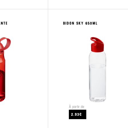
ANTE
BIDON SKY 650ML
À partir de
CRAFTEZ
VOIR LE PRODUIT
2.93€