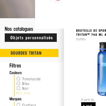
26 résultats
CRAFTERS
>
BOISSONS 
Nos catalogues
BOUTEILLE DE SPO
TRITAN™ 740 ML 
Crafters
GOURDES TRITAN
Filtres
Couleurs
Translucide
Bleu
Noir
Voir plus
Rouge
Vert
Marques
À partir de
Orange
Crafters