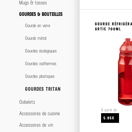
Autres accessoires de protection
Audio / Vidéo
Mugs & tasses
Accessoires téléphones
GOURDES & BOUTEILLES
Accessoires ordinateurs
GOURDE RÉFRIGÉR
Gourde en verre
ARTIC 700ML
Gourde métal
Gourdes écologiques
Gourdes isothermes
Gourdes plastiques
GOURDES TRITAN
Gobelets
À partir de
Accessoires de cuisine
5.95€
Accessoires de vin