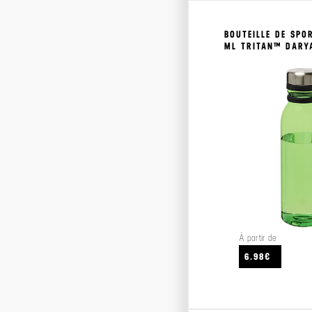
BOUTEILLE DE SPO
ML TRITAN™ DARY
À partir de
6.98€