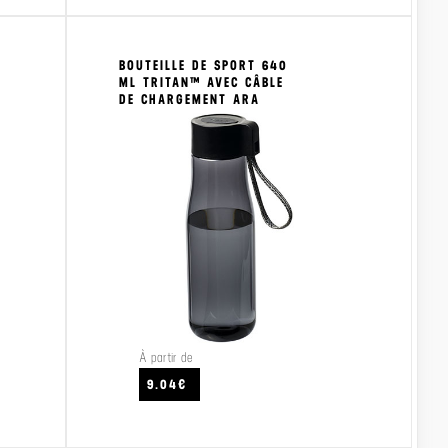
BOUTEILLE DE SPORT 640
ML TRITAN™ AVEC CÂBLE
DE CHARGEMENT ARA
À partir de
CRAFTEZ
VOIR LE PRODUIT
VO
9.04€