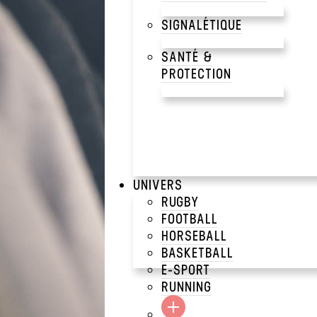
PER
SIGNALÉTIQUE
SANTÉ &
IMA
PROTECTION
UNIVERS
RUGBY
Découvrez notre gamme 
afficher votre logo.
FOOTBALL
HORSEBALL
BASKETBALL
E-SPORT
RUNNING