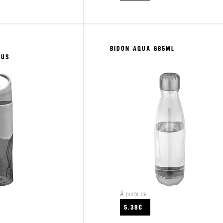
BIDON AQUA 685ML
IUS
À partir de
CRAFTEZ
VOIR LE PRODUIT
5.38€