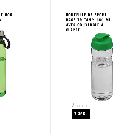
RT 800
BOUTEILLE DE SPORT
A
BASE TRITAN™ 650 ML
AVEC COUVERCLE À
CLAPET
À partir de
CRAFTEZ
VOIR LE PRODUIT
7.39€