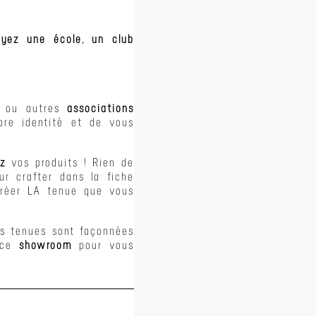
oyez une
école
, un
club
ou autres
associations
pre identité et de vous
z
vos produits ! Rien de
ur crafter dans la fiche
 créer LA tenue que vous
Vos tenues sont façonnées
pace
showroom
pour vous