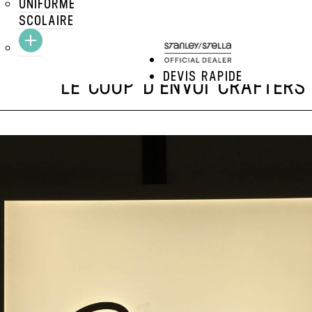
UNIFORME
SCOLAIRE
DEVIS RAPIDE
LE COUP D'ENVOI CRAFTERS