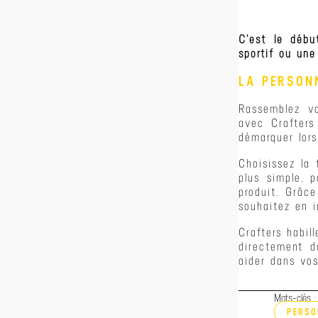
​C'est le déb
sportif
ou un
LA PERSONN
​Rassemblez 
avec Crafters
démarquer lor
Choisissez la
plus simple, 
produit. Grâc
souhaitez en 
Crafters habil
directement d
aider dans vos
Mots-clés :
PERSO