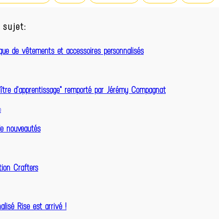
sujet:
que de vêtements et accessoires personnalisés
aître d'apprentissage" remporté par Jérémy Compagnat
b
de nouveautés
tion Crafters
lisé Rise est arrivé !