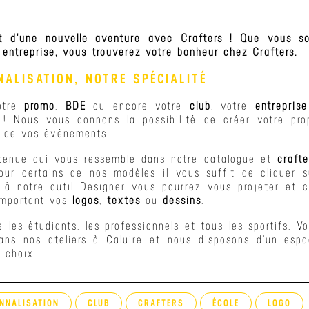
ut d'une nouvelle aventure avec
Crafters
! Que vous s
e
entreprise
, vous trouverez votre bonheur chez Crafters.
ALISATION, NOTRE SPÉCIALITÉ
votre
promo
,
BDE
ou encore votre
club
, votre
entreprise
 ! Nous vous donnons la possibilité de créer votre pro
s de vos événements.
 tenue qui vous ressemble dans notre catalogue et
crafte
pour certains de nos modèles il vous suffit de cliquer s
e à notre outil Designer vous pourrez vous projeter et
important vos
logos
,
textes
ou
dessins
.
le les étudiants, les professionnels et tous les sportifs. 
ans nos ateliers à Caluire et nous disposons d'un es
 choix.
NNALISATION
CLUB
CRAFTERS
ÉCOLE
LOGO