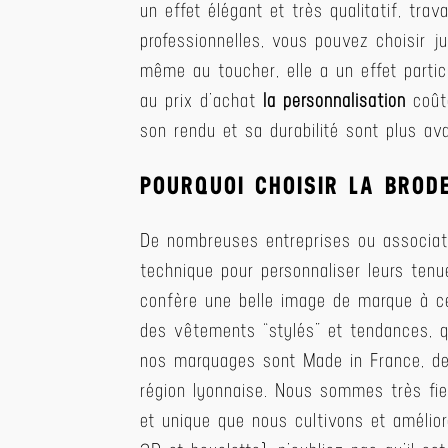
un effet élégant et très qualitatif, tra
professionnelles, vous pouvez choisir ju
même au toucher, elle a un effet particu
au prix d’achat
la personnalisation
coûte
son rendu et sa durabilité sont plus av
POURQUOI CHOISIR LA BROD
De nombreuses entreprises ou associat
technique pour personnaliser leurs tenue
confère une belle image de marque à ceu
des vêtements “stylés” et tendances, q
nos marquages sont Made in France, de
région lyonnaise. Nous sommes très fie
et unique que nous cultivons et amélio