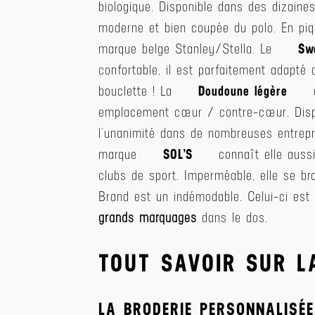
biologique. Disponible dans des dizaine
moderne et bien coupée du polo. En piq
marque belge Stanley/Stella. Le
Sw
confortable, il est parfaitement adapté
bouclette ! La
Doudoune légère
d
emplacement cœur / contre-cœur. Dispo
l’unanimité dans de nombreuses entrepr
marque
SOL’S
connaît elle auss
clubs de sport. Imperméable, elle se br
Brand est un indémodable. Celui-ci est 
grands marquages
dans le dos.
TOUT SAVOIR SUR L
LA BRODERIE PERSONNALISÉE