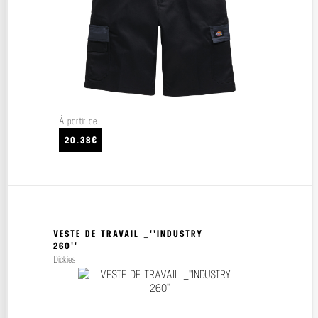
À partir de
20.38€
VESTE DE TRAVAIL _''INDUSTRY
260''
Dickies