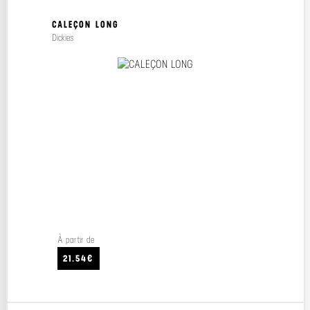
CALEÇON LONG
Dickies
À partir de
21.54€