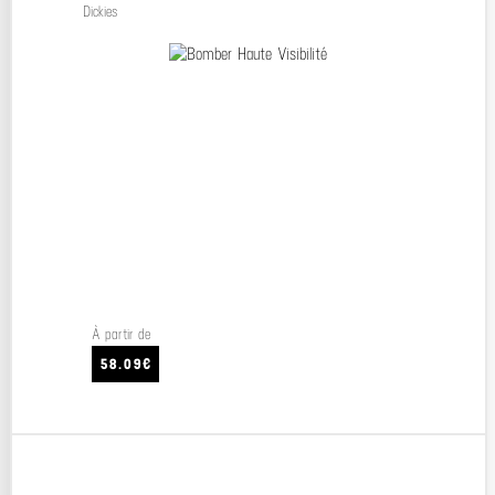
Dickies
À partir de
58.09€