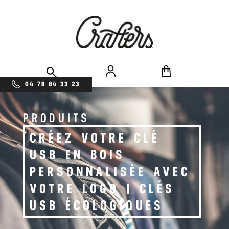
04 78 84 33 23
PRODUITS
CRÉEZ VOTRE CLÉ
USB EN BOIS
PERSONNALISÉE AVEC
VOTRE LOGO | CLÉS
USB ÉCOLOGIQUES