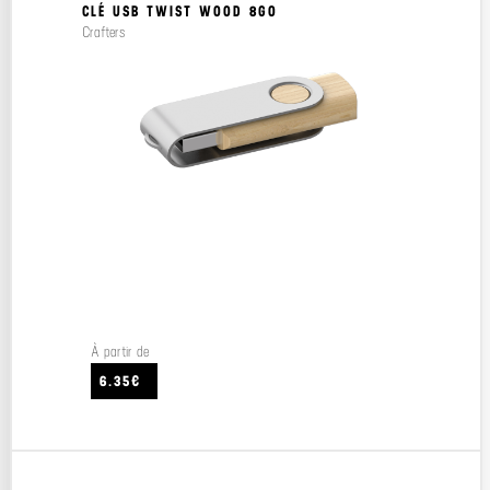
CLÉ USB TWIST WOOD 8GO
Crafters
À partir de
6.35€