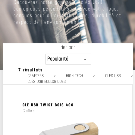
Découvrez notre gamme de clés USB
écologiques personnalisées avec votre logo,
conçues pour allier esthétisme, durabilité et
respect de l'environnement
Trier par :
Popularité
7 résultats
Popularité
CRAFTERS
>
HIGH-TECH
>
CLÉS USB
>
Prix décroissant
CLÉS USB ÉCOLOGIQUES
Prix croissant
CLÉ USB TWIST BOIS 4GO
Crafters