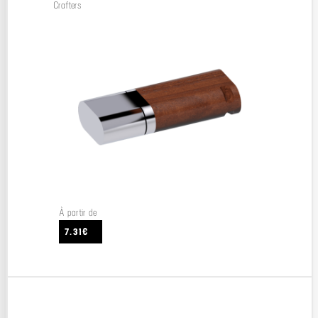
Crafters
À partir de
7.31€