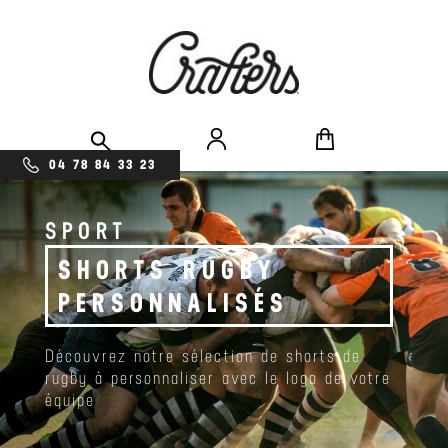
04 78 84 33 23
SPORT
SHORTS RUGBY
PERSONNALISÉS
Découvrez notre sélection de shorts de
rugby à personnaliser avec le logo de votre
équipe