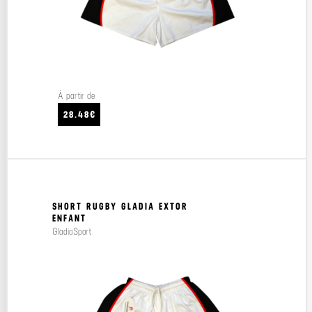
À partir de
28.48€
SHORT RUGBY GLADIA EXTOR
ENFANT
GladiaSport