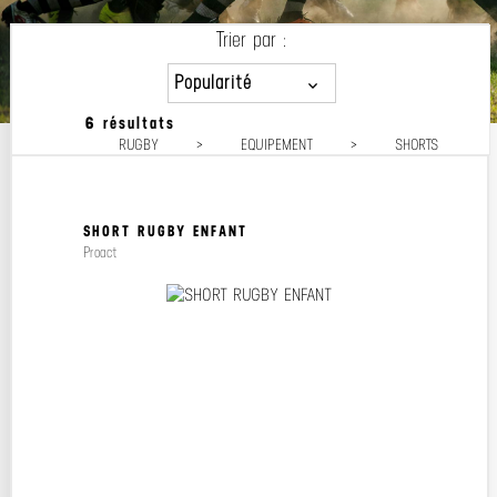
Trier par :
Popularité
6 résultats
Popularité
RUGBY
>
EQUIPEMENT
>
SHORTS
Prix décroissant
Prix croissant
SHORT RUGBY ENFANT
Proact