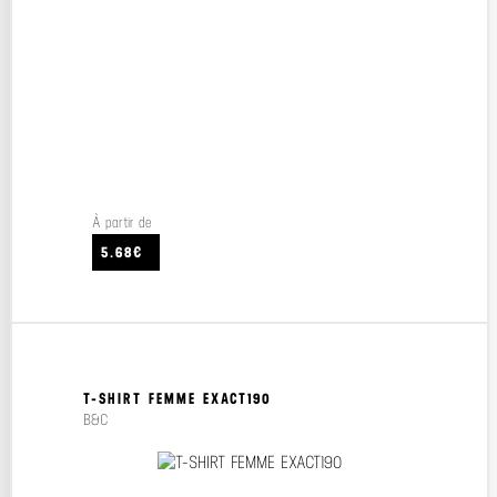
À partir de
5.68€
T-SHIRT FEMME EXACT190
B&C