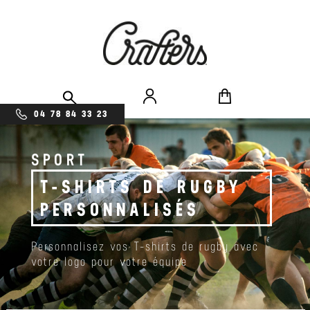
04 78 84 33 23
SPORT
T-SHIRTS DE RUGBY
PERSONNALISÉS
Personnalisez vos T-shirts de rugby avec
votre logo pour votre équipe