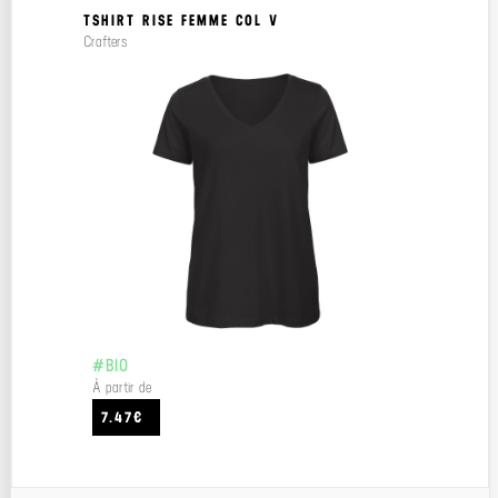
TSHIRT RISE FEMME COL V
Crafters
#BIO
À partir de
7.47€