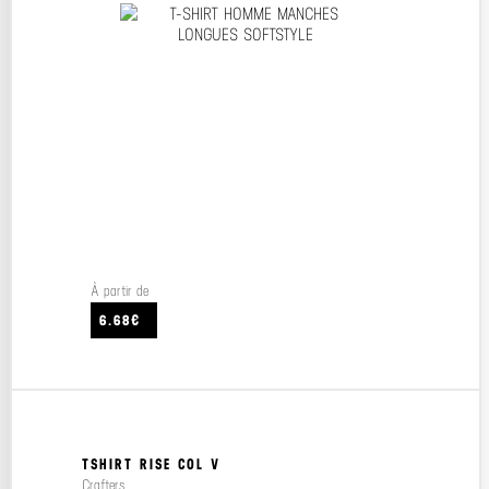
À partir de
6.68€
TSHIRT RISE COL V
Crafters