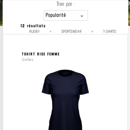
Trier par :
Popularité
12 résultats
Popularité
RUGBY
>
SPORTSWEAR
>
T-SHIRTS
Prix décroissant
Prix croissant
TSHIRT RISE FEMME
Crafters