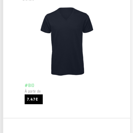
#BIO
À partir de
7.47€