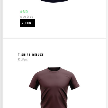
#BIO
À partir de
7.00€
T-SHIRT DELUXE
Crafters