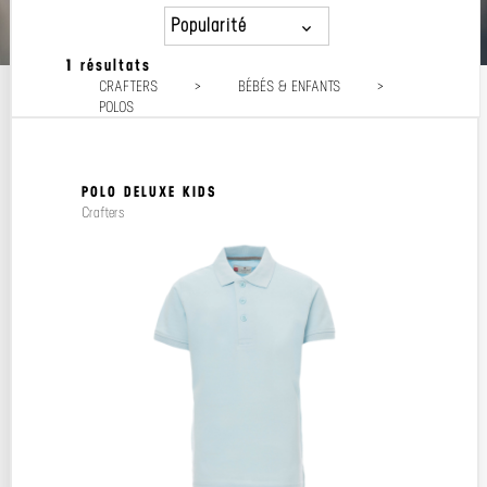
Popularité
1 résultats
Popularité
CRAFTERS
>
BÉBÉS & ENFANTS
>
Prix décroissant
POLOS
Prix croissant
POLO DELUXE KIDS
Crafters