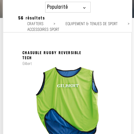
Popularité
56 résultats
Popularité
CRAFTERS
>
EQUIPEMENT & TENUES DE SPORT
>
Prix décroissant
ACCESSOIRES SPORT
Prix croissant
CHASUBLE RUGBY REVERSIBLE
TECH
Gilbert