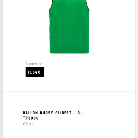
À partir de
11.54€
BALLON RUGBY GILBERT - G-
TR3000
Gilbert