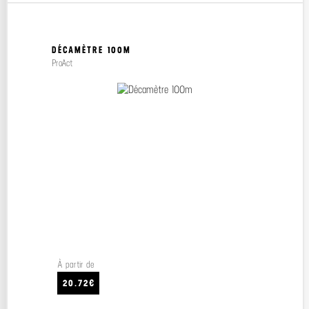
DÉCAMÈTRE 100M
ProAct
À partir de
20.72€