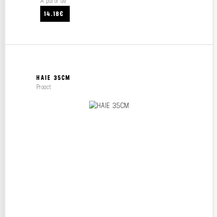
À partir de
14.18€
HAIE 35CM
Proact