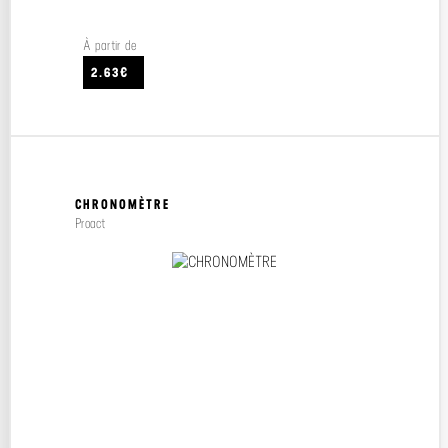
À partir de
2.63€
CHRONOMÈTRE
Proact