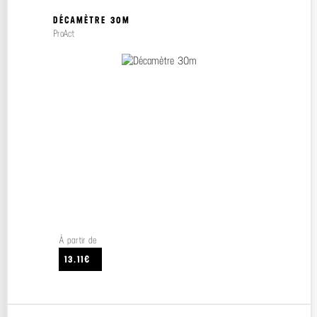
DÉCAMÈTRE 30M
ProAct
À partir de
13.11€