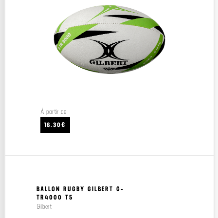
À partir de
16.30€
BALLON RUGBY GILBERT G-
TR4000 T5
Gilbert