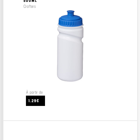
500ML
Crafters
À partir de
1.29€