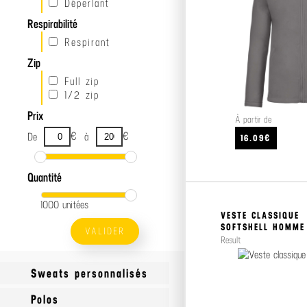
Déperlant
Respirabilité
Respirant
Zip
Full zip
1/2 zip
Prix
À partir de
€
€
De
à
16.09€
Quantité
1000 unitées
VESTE CLASSIQUE
SOFTSHELL HOMME
VALIDER
Result
Sweats personnalisés
Polos
Sweats Made In France