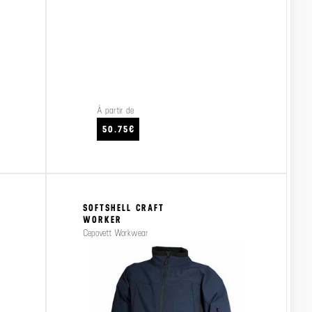
À partir de
CRAFTEZ
VOIR LE PRODUIT
VO
50.75€
SOFTSHELL CRAFT
WORKER
Cepovett Workwear