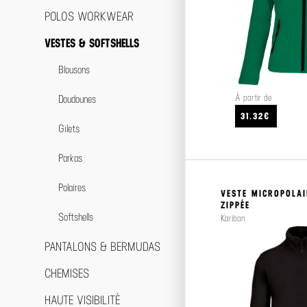
Serviettes éponge
POLOS WORKWEAR
Chaussures
Serviettes microfibre
VESTES & SOFTSHELLS
Blousons
À partir de
Doudounes
31.32€
Gilets
Parkas
Polaires
VESTE MICROPOLAI
ZIPPÉE
Softshells
Kariban
PANTALONS & BERMUDAS
CHEMISES
HAUTE VISIBILITÉ