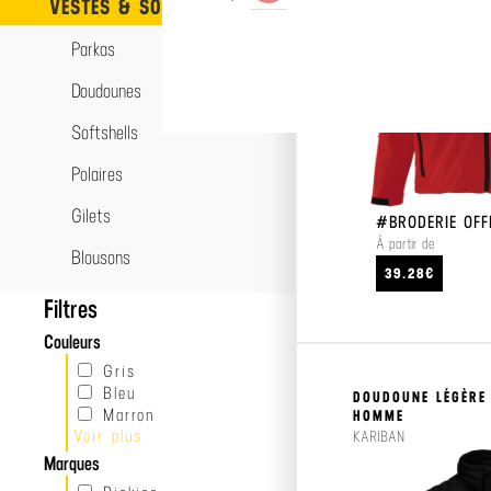
VESTES & SOFTSHELLS
Parkas
Doudounes
Softshells
Polaires
Gilets
#BRODERIE OFF
À partir de
Blousons
39.28€
Filtres
Couleurs
Gris
Bleu
DOUDOUNE LÉGÈRE
Marron
HOMME
Voir plus
Beige
KARIBAN
Rouge
Marques
Noir