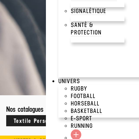
SIGNALÉTIQUE
SANTÉ &
PROTECTION
68 résultats
UNIVERS
CRAFTERS
>
WORKWEA
RUGBY
FOOTBALL
HORSEBALL
Nos catalogues
BASKETBALL
VESTE HOMME ZIPP
SOFTSHELL RELAX
E-SPORT
SOLS
RUNNING