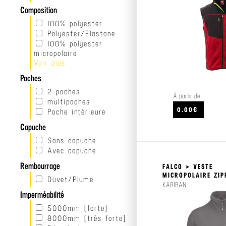
Composition
100% polyester
Polyester/Elastane
100% polyester
micropolaire
Voir plus
100% Polyamide
Poches
2 poches
À partir de
multipoches
0.00€
Poche intérieure
Capuche
Sans capuche
Avec capuche
Rembourrage
FALCO > VESTE
MICROPOLAIRE ZIP
Duvet/Plume
KARIBAN
Imperméabilité
5000mm (forte)
8000mm (très forte)