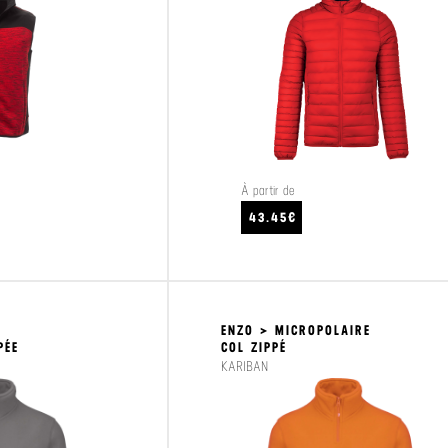
À partir de
VOIR LE PRODUIT
43.45€
ENZO > MICROPOLAIRE
PÉE
COL ZIPPÉ
KARIBAN