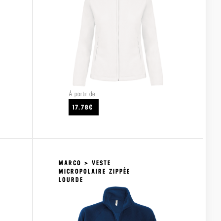
À partir de
CRAFTEZ
VOIR LE PRODUIT
VO
17.78€
MARCO > VESTE
MICROPOLAIRE ZIPPÉE
LOURDE