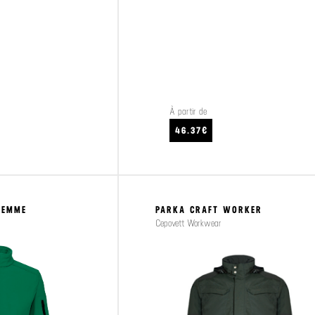
À partir de
CRAFTEZ
VOIR LE PRODUIT
46.37€
FEMME
PARKA CRAFT WORKER
Cepovett Workwear