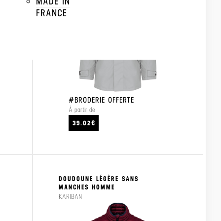
MADE IN
FRANCE
#BRODERIE OFFERTE
À partir de
CRAFTEZ
VOIR LE PRODUIT
VO
39.02€
DOUDOUNE LÉGÈRE SANS
MANCHES HOMME
KARIBAN