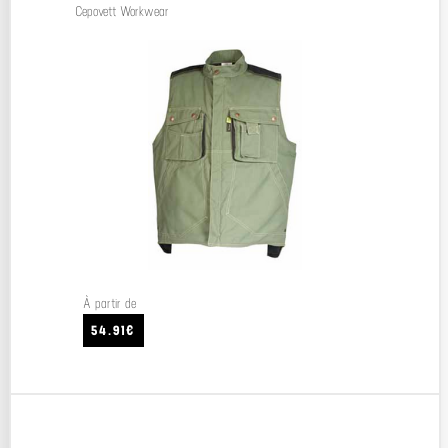
Cepovett Workwear
À partir de
54.91€