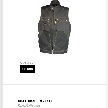
À partir de
50.69€
GILET CRAFT WORKER
Cepovett Workwear