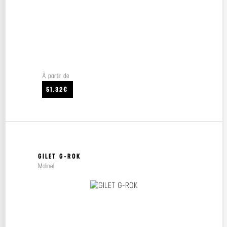
À partir de
51.32€
GILET G-ROK
Molinel