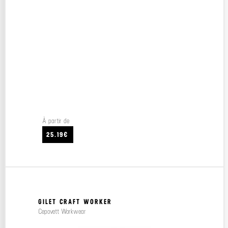
À partir de
25.19€
GILET CRAFT WORKER
Cepovett Workwear