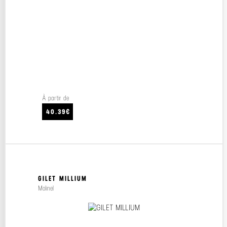
À partir de
40.39€
GILET MILLIUM
Molinel