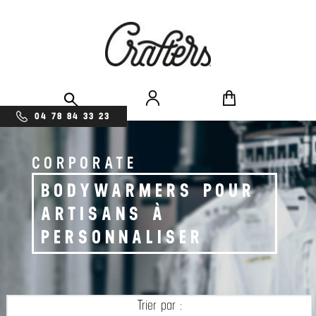
04 78 84 33 23
CORPORATE
BODYWARMERS POUR
ARTISANS À
PERSONNALISER
Trier par :