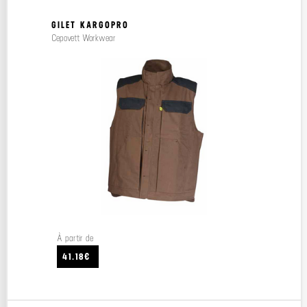
GILET KARGOPRO
Cepovett Workwear
À partir de
41.18€