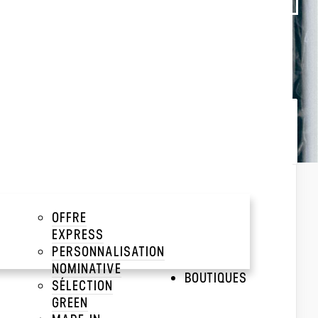
Trier par :
Popularité
Popularité
Prix décroissant
Prix croissant
PARKA RIPSTOP ENDUIT
PU FINNMARK2
OFFRE
Delta Plus
EXPRESS
PERSONNALISATION
NOMINATIVE
BOUTIQUES
SÉLECTION
GREEN