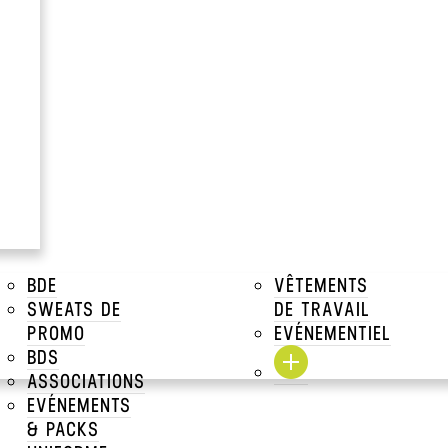
>
BTP
>
PARKA BTP
BDE
VÊTEMENTS
E
PARKA CRAFT WORKER
Cepovett Workwear
SWEATS DE
DE TRAVAIL
PROMO
EVÉNEMENTIEL
BDS
ASSOCIATIONS
EVÉNEMENTS
& PACKS