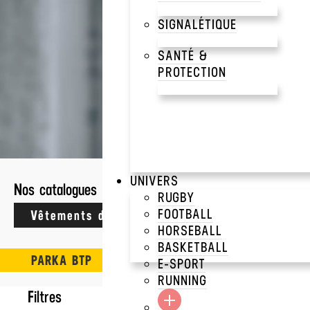
SIGNALÉTIQUE
SANTÉ &
PROTECTION
6 résultats
VÊTEMENTS DE TRAVAIL
UNIVERS
Nos catalogues
RUGBY
PARKA 3 EN 1 COR
Result
FOOTBALL
HORSEBALL
BASKETBALL
PARKA BTP
E-SPORT
RUNNING
Filtres