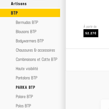
Artisans
BTP
Accessoires Artisan
Blousons Artisan
Bermudas BTP
À partir de
Bodywarmers Artisan
Blousons BTP
52.27€
Chaussures de sécurité
Bodywarmers BTP
Combinaisons Artisan
Chaussures & accessoires
Pantalons Artisan
Combinaisons et Cotte BTP
Parkas Artisan
Haute visibilité
Polaires Artisan
Pantalons BTP
Polos Artisan
PARKA BTP
Shorts Artisan
Polaire BTP
Softshells Artisan
Polos BTP