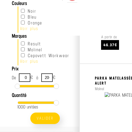
Couleurs
Noir
Bleu
Orange
Voir plus
Jaune
Gris
Marques
À partir de
Rouge
Result
46.37€
Molinel
Cepovett Workwear
Voir plus
Kariban
Delta Plus
Prix
€
€
De
à
PARKA MATELASSÉ
ALERT
Molinel
Quantité
1000 unitées
VALIDER