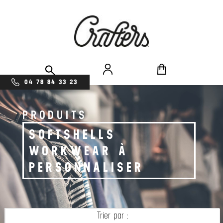
04 78 84 33 23
PRODUITS
SOFTSHELLS
WORKWEAR À
PERSONNALISER
Trier par :