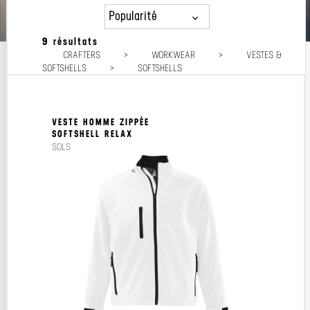
Popularité
9 résultats
Popularité
CRAFTERS
>
WORKWEAR
>
VESTES &
Prix décroissant
SOFTSHELLS
>
SOFTSHELLS
Prix croissant
VESTE HOMME ZIPPÉE
SOFTSHELL RELAX
SOLS