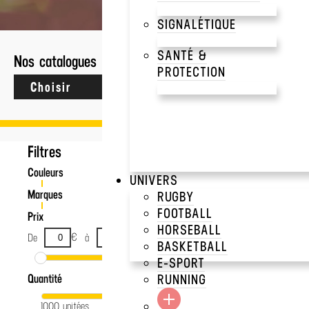
0 résultats
SIGNALÉTIQUE
SANTÉ &
Nos catalogues
PROTECTION
Filtres
Couleurs
UNIVERS
Marques
RUGBY
FOOTBALL
Prix
HORSEBALL
€
€
De
à
BASKETBALL
E-SPORT
RUNNING
Quantité
1000 unitées