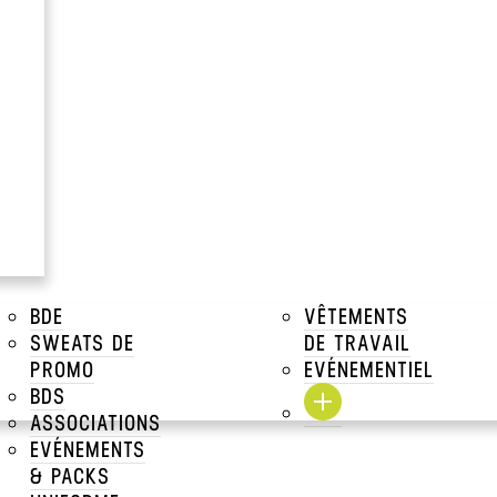
 de polos à manche longues publicitaires, que nous per
BDE
VÊTEMENTS
SWEATS DE
DE TRAVAIL
OLOS MANCHES LONGUES
>
POLOS MANCHES LONGUES PUBLICITAIRES
PROMO
EVÉNEMENTIEL
BDS
ASSOCIATIONS
ER II
POLO PERFECT LSL FEMME
EVÉNEMENTS
SOLS
& PACKS