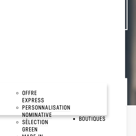
keyboard_arrow_down
sonnalisons dans nos ateliers lyonnais.
Trier par :
Popularité
OFFRE
EXPRESS
Popularité
PERSONNALISATION
Prix décroissant
NOMINATIVE
Prix croissant
BOUTIQUES
SÉLECTION
GREEN