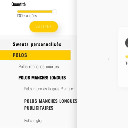
Quantité
1000 unitées
VALIDER
Sweats personnalisés
POLOS
Sweats Made In France
Teddys
Polos manches courtes
Sweats à capuche
POLOS MANCHES LONGUES
Sweats col rond
Polos manches longues Premium
Sweats zippés
POLOS MANCHES LONGUES
PUBLICITAIRES
Pulls
Polos rugby