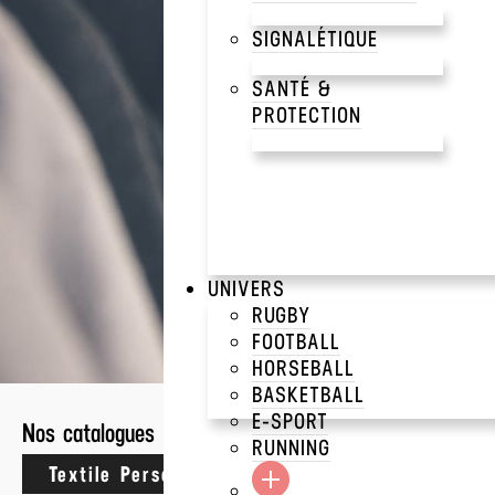
SIGNALÉTIQUE
SANTÉ &
PROTECTION
Découvrez notre gamme
UNIVERS
RUGBY
2 résultats
FOOTBALL
CRAFTERS
>
POLOS
>
P
HORSEBALL
BASKETBALL
E-SPORT
Nos catalogues
POLO HOMME WINT
RUNNING
SOLS