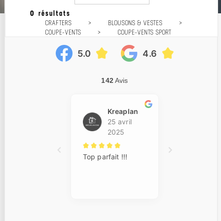
0 résultats
Popularité
CRAFTERS
>
BLOUSONS & VESTES
>
Prix décroissant
COUPE-VENTS
>
COUPE-VENTS SPORT
Prix croissant