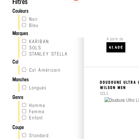
Filtres
Couleurs
Noir
Bleu
Marques
À partir de
KARIBAN
SOLS
41.40€
STANLEY STELLA
Col
Col Américain
Manches
DOUDOUNE ULTRA 
Longues
WILSON MEN
SOLS
Genre
Homme
Femme
Enfant
Coupe
Standard