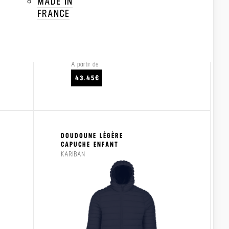
MADE IN
FRANCE
À partir de
CRAFTEZ
VOIR LE PRODUIT
VO
43.45€
DOUDOUNE LÉGÈRE
CAPUCHE ENFANT
KARIBAN