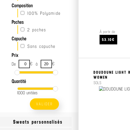
Composition
100% Polyamide
Poches
2 poches
À partir de
Capuche
53.10€
Sans capuche
Prix
€
€
De
à
DOUDOUNE LIGHT 
WOMEN
Quantité
SOLS
1000 unitées
VALIDER
Sweats personnalisés