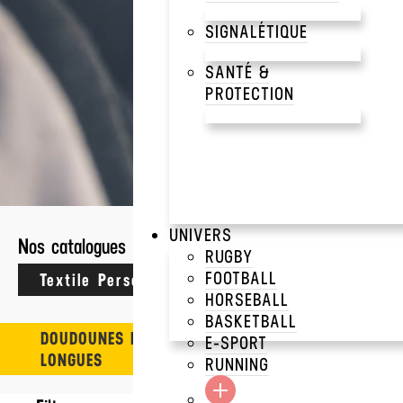
SIGNALÉTIQUE
SANTÉ &
PROTECTION
9 résultats
CRAFTERS
>
BLOUSONS 
UNIVERS
Nos catalogues
RUGBY
DOUDOUNE LÉGÈRE
HOMME
FOOTBALL
KARIBAN
HORSEBALL
BASKETBALL
DOUDOUNES MANCHES
E-SPORT
LONGUES
RUNNING