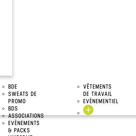
& VESTES
>
DOUDOUNES
>
DOUDOUNES MANCHES LONGUES
BDE
VÊTEMENTS
DOUDOUNE LÉGÈRE FEMME
KARIBAN
SWEATS DE
DE TRAVAIL
PROMO
EVÉNEMENTIEL
BDS
ASSOCIATIONS
EVÉNEMENTS
& PACKS