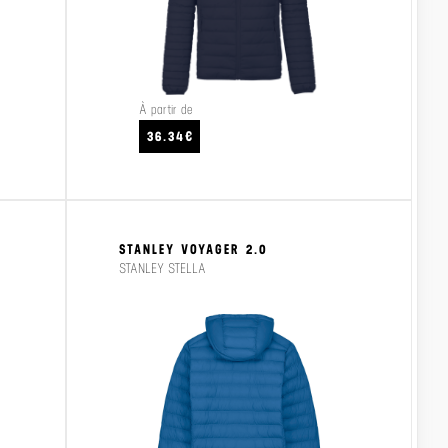
À partir de
CRAFTEZ
VOIR LE PRODUIT
VO
36.34€
STANLEY VOYAGER 2.0
STANLEY STELLA