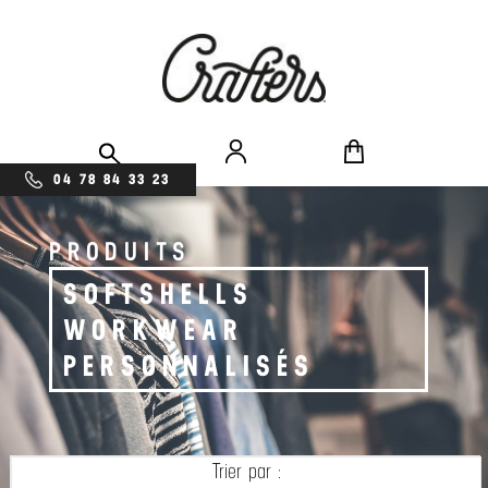
04 78 84 33 23
PRODUITS
SOFTSHELLS
WORKWEAR
PERSONNALISÉS
Trier par :