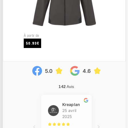
À partir de
50.93€