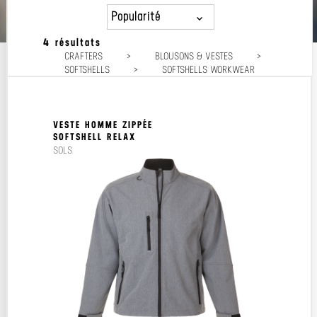
Popularité
4 résultats
Popularité
CRAFTERS
>
BLOUSONS & VESTES
>
Prix décroissant
SOFTSHELLS
>
SOFTSHELLS WORKWEAR
Prix croissant
VESTE HOMME ZIPPÉE
SOFTSHELL RELAX
SOLS