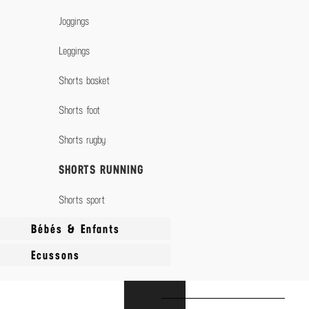
Pantalons & Bermudas
Joggings
Chemises
Leggings
Haute visibilité
T-shirts Workwear
Shorts basket
Shorts foot
Shorts rugby
SHORTS RUNNING
Shorts sport
Bébés & Enfants
Ecussons
Accessoires
Bavoirs
Ecussons Grands Formats
Bodys
Ecussons Petits Formats