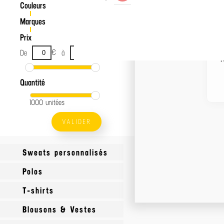
Couleurs
Marques
Prix
€
€
De
à
Quantité
1000 unitées
VALIDER
Sweats personnalisés
Polos
Sweats Made In France
T-shirts
Teddys
Polos manches courtes
Blousons & Vestes
Sweats à capuche
Polos manches longues
T-shirts col rond