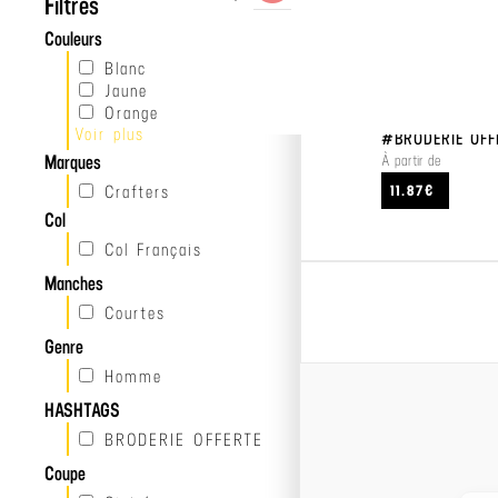
Filtres
Couleurs
Blanc
Jaune
Orange
Voir plus
Rouge
#BRODERIE OFF
Bordeaux
Marques
À partir de
Violet
Crafters
11.87€
Vert
Col
Bleu
Beige
Col Français
Gris
Manches
Noir
Courtes
Genre
Homme
HASHTAGS
BRODERIE OFFERTE
Coupe