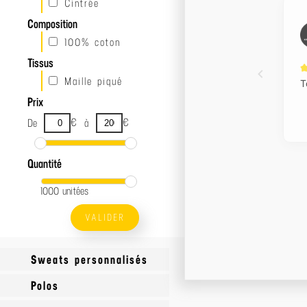
Cintrée
Composition
100% coton
Tissus
Maille piqué
Prix
€
€
De
à
Quantité
1000 unitées
VALIDER
Sweats personnalisés
Polos
Sweats Made In France