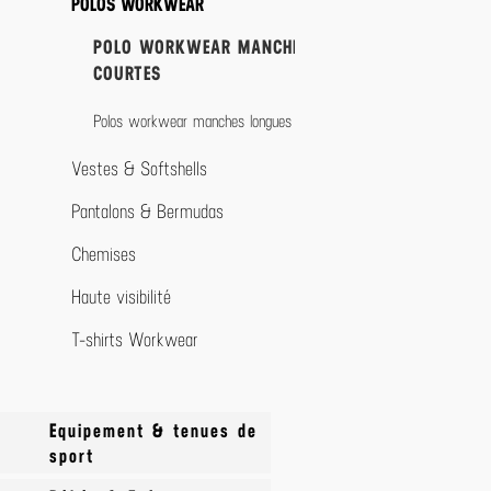
Serviettes éponge
POLOS WORKWEAR
Chaussures
Serviettes microfibre
POLO WORKWEAR MANCHES
COURTES
Polos workwear manches longues
Vestes & Softshells
Pantalons & Bermudas
Chemises
Haute visibilité
T-shirts Workwear
Equipement & tenues de
sport