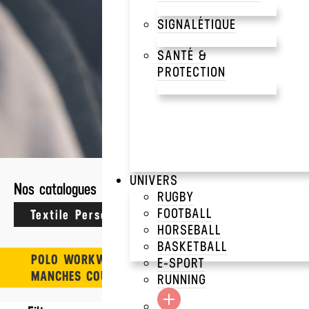
SIGNALÉTIQUE
SANTÉ &
PROTECTION
1 résultats
CRAFTERS
>
WORKWEA
UNIVERS
Nos catalogues
RUGBY
POLO DELUXE
Crafters
FOOTBALL
HORSEBALL
BASKETBALL
POLO WORKWEAR
E-SPORT
MANCHES COURTES
RUNNING