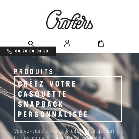
04 78 84 33 23
PRODUITS
CRÉEZ VOTRE
CASQUETTE
SNAPBACK
PERSONNALISÉE
Voulez-vous créer une casquette qui est à
la fois unique et représentative de votre